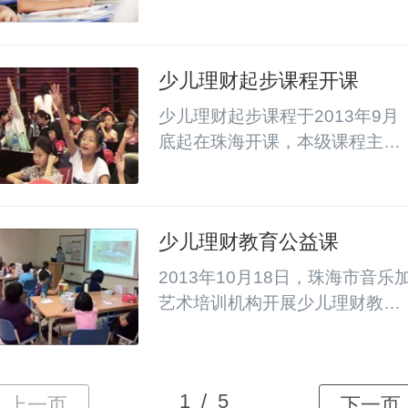
门、中山、深圳和珠海的五位同
学代表抽签作为第一位司仪邀请
第一...
少儿理财起步课程开课
少儿理财起步课程于2013年9月
底起在珠海开课，本级课程主要
适用年龄是9-12岁，课堂上将重
点讲授理财品质理念、理...
少儿理财教育公益课
2013年10月18日，珠海市音乐
艺术培训机构开展少儿理财教育
公益课，很多家长带着孩子来参
加，课堂上嘉宾与家长孩...