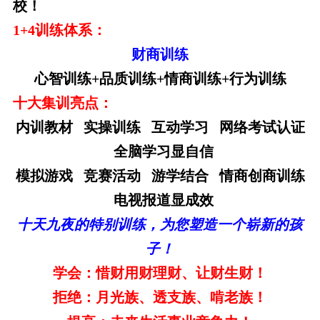
校！
1+4
训练体系：
财商训练
心智训练
+
品质训练
+
情商训练
+
行为训练
十大集训亮点：
内训教材
实操训练
互动学习
网络考试认证
全脑学习显自信
模拟游戏
竞赛活动
游学结合
情商创商训练
电视报道显成效
十天九夜的特别训练，为您塑造一个崭新的孩
子！
学会：惜财用财理财、让财生财！
拒绝：月光族、透支族、啃老族！