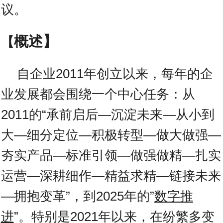
议。
概述】
【
自企业2011年创立以来，每年的企
业发展都会围绕一个中心任务：从
2011的“承前启后—沉淀未来—从小到
大—细分定位—积极转型—做大做强—
夯实产品—标准引领—做强做精—扎实
运营—深耕细作—精益求精—链接未来
—拥抱变革”，到2025年的”
数字推
进
”。特别是2021年以来，在纷繁多变